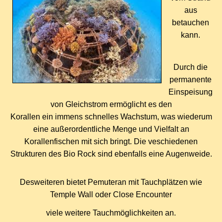
aus
betauchen
kann.
Durch die
permanente
Einspeisung
von Gleichstrom erm
ö
glicht es den
Korallen ein immens schnelles Wachstum, was wiederum
eine außerordentliche Menge und Vielfalt an
Korallenfischen mit sich bringt. Die veschiedenen
Strukturen des Bio Rock sind ebenfalls eine Augenweide.
Desweiteren bietet Pemuteran mit Tauchpl
ä
tzen wie
Temple Wall oder Close Encounter
viele weitere Tauchm
ö
glichkeiten an.