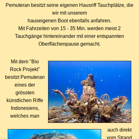
Pemuteran besitzt seine eigenen Hausriff Tauchpl
ä
tze, die
wir mit unserem
hauseigenen Boot ebenfalls anfahren.
Mit Fahrzeiten von 15 - 35 Min. werden meist 2
Tauchg
ä
nge hintereinander mit einer entspannten
Oberflächenpause gemacht.
Mit dem "Bio
Rock Projekt"
besitzt Pemuteran
eines der
gr
ö
ssten
k
ü
nstlichen Riffe
Indonesiens,
welches man
auch direkt
vom Strand