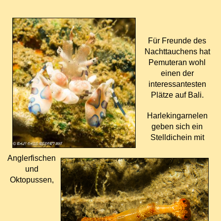
F
ü
r Freunde des
Nachttauchens hat
Pemuteran wohl
einen der
interessantesten
Pl
ä
tze auf Bali.
Harlekingarnelen
geben sich ein
Stelldichein mit
Anglerfischen
und
Oktopussen,