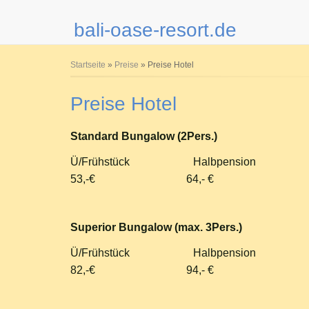
bali-oase-resort.de
Sie sind hier
Startseite
»
Preise
» Preise Hotel
Preise Hotel
Standard Bungalow (2Pers.)
Ü/Frühstück Halbpension 
53,-€ 64,- € 75
Superior Bungalow (max. 3Pers.)
Ü/Frühstück Halbpension 
82,-€ 94,- € 10