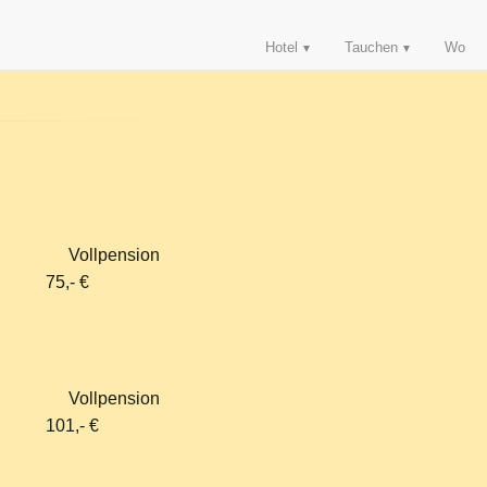
Hotel
Tauchen
Wo
Vollpension
,- €
Vollpension
1,- €