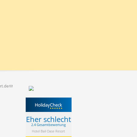
rt.de
(link
sends
e-
mail)
Eher schlecht
2.4 Gesamtbewertung
Hotel Bali Oase Resort