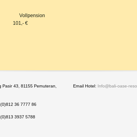
Vollpension
1,- €
 Pasir 43, 81155 Pemuteran,
Email Hotel:
Info@bali-oase-reso
 (0)812 36 7777 86
2 (0)813 3937 5788