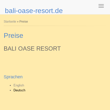
bali-oase-resort.de
Sie sind hier
Startseite
» Preise
Preise
BALI OASE RESORT
Sprachen
English
Deutsch