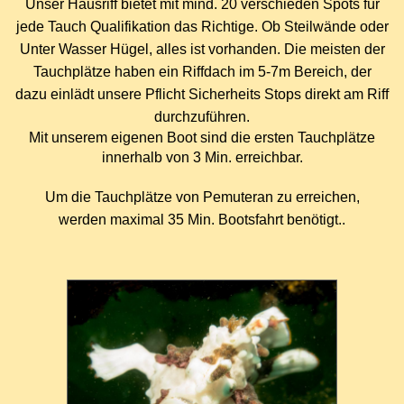
Unser Hausriff bietet mit mind. 20 verschieden Spots f
ü
r
jede Tauch Qualifikation das Richtige. Ob Steilw
ä
nde oder
Unter Wasser H
ü
gel, alles ist vorhanden. Die meisten der
Tauchpl
ä
tze haben ein Riffdach im 5-7m Bereich, der
dazu einl
ä
dt unsere Pflicht Sicherheits Stops direkt am Riff
durchzuf
ü
hren.
Mit unserem eigenen Boot sind die ersten Tauchpl
ä
tze
innerhalb von 3 Min. erreichbar.
Um die Tauchpl
ä
tze von Pemuteran zu erreichen,
werden maximal 35 Min. Bootsfahrt ben
ö
tigt..